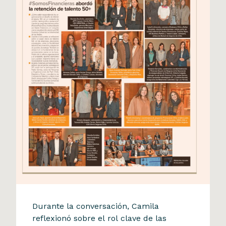
Diario Financiero
Durante la conversación, Camila
Camila Mohr participó en
reflexionó sobre el rol clave de las