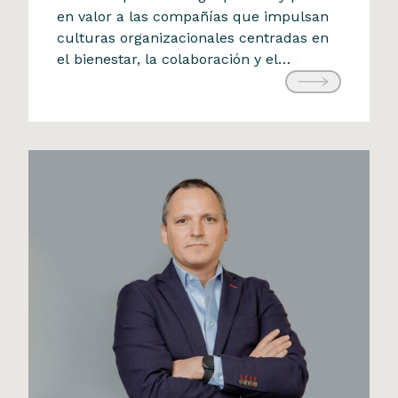
en valor a las compañías que impulsan
Ranking Building Happiness
culturas organizacionales centradas en
2025 de Buk
el bienestar, la colaboración y el
31 de agosto de 2025
desarrollo de sus equipos. Este
reconocimiento refuerza nuestro
compromiso con construir un entorno
laboral donde la innovación y el impacto
también se viven desde […]