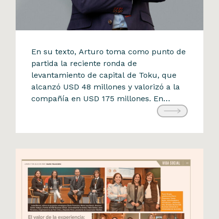
La Tercera
En su texto, Arturo toma como punto de
Arturo Herrera analiza el
partida la reciente ronda de
levantamiento de capital de Toku, que
impacto de las startups
alcanzó USD 48 millones y valorizó a la
chilenas en la economía
compañía en USD 175 millones. En
tradicional
apenas cinco años, una startup que
21 de julio de 2025
partió con un PowerPoint y cuatro
clientes logró superar los 170 mil
millones de pesos chilenos […]