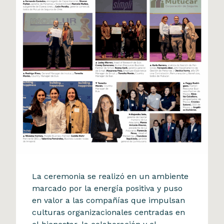
Reconocimiento BUK
La ceremonia se realizó en un ambiente
Fuimos reconocidos en el
marcado por la energía positiva y puso
en valor a las compañías que impulsan
Ranking Building Happiness
culturas organizacionales centradas en
2025 de Buk