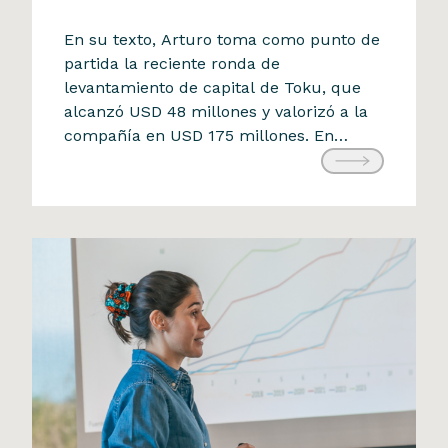
La Tercera
En su texto, Arturo toma como punto de
Arturo Herrera analiza el
partida la reciente ronda de
levantamiento de capital de Toku, que
impacto de las startups
alcanzó USD 48 millones y valorizó a la
chilenas en la economía
compañía en USD 175 millones. En
tradicional
apenas cinco años, una startup que
21 de julio de 2025
partió con un PowerPoint y cuatro
clientes logró superar los 170 mil
millones de pesos chilenos […]