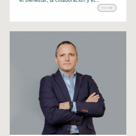
el bienestar, la colaboración y el
31 de agosto de 2025
desarrollo de sus equipos. Este
reconocimiento refuerza nuestro
compromiso con construir un entorno
laboral donde la innovación y el impacto
también se viven desde […]