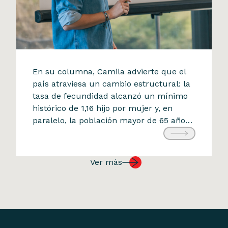
Columna de opinión, Diario Financiero
En su columna, Camila advierte que el
Camila Mohr aborda el rol de la
país atraviesa un cambio estructural: la
tasa de fecundidad alcanzó un mínimo
innovación frente al
histórico de 1,16 hijo por mujer y, en
envejecimiento de Chile
paralelo, la población mayor de 65 años
9 de julio de 2025
ya representa más del 14% de los
chilenos, proporción que llegará al 28%
en 2050. Esta realidad tensionará los
Ver más
sistemas de […]