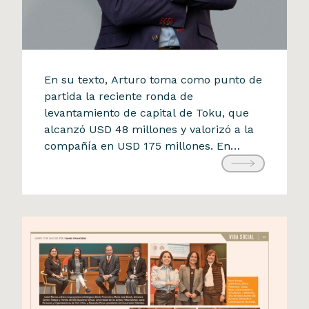
La Tercera
En su texto, Arturo toma como punto de
Arturo Herrera analiza el
partida la reciente ronda de
levantamiento de capital de Toku, que
impacto de las startups
alcanzó USD 48 millones y valorizó a la
chilenas en la economía
compañía en USD 175 millones. En
tradicional
apenas cinco años, una startup que
21 de julio de 2025
partió con un PowerPoint y cuatro
clientes logró superar los 170 mil
millones de pesos chilenos […]