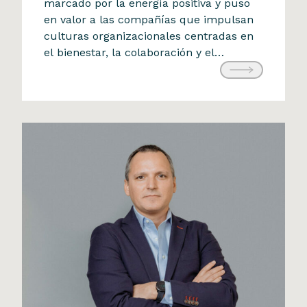
Fuimos reconocidos en el
marcado por la energía positiva y puso
en valor a las compañías que impulsan
Ranking Building Happiness
culturas organizacionales centradas en
2025 de Buk
el bienestar, la colaboración y el
31 de agosto de 2025
desarrollo de sus equipos. Este
reconocimiento refuerza nuestro
compromiso con construir un entorno
laboral donde la innovación y el impacto
también se viven desde […]