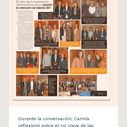
Diario Financiero
Durante la conversación, Camila
Camila Mohr participó en
reflexionó sobre el rol clave de las