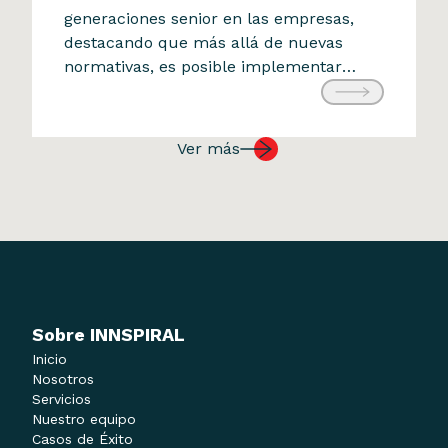
generaciones senior en las empresas,
encuentro #SomosFinancieras
destacando que más allá de nuevas
sobre retención de talento 50+
normativas, es posible implementar
17 de julio de 2025
estrategias que reconozcan su aporte en
la transmisión de la cultura
organizacional, el propósito y la
Ver más
experiencia acumulada. El encuentro
también puso en relieve herramientas
como la flexibilidad laboral, […]
Sobre INNSPIRAL
Inicio
Nosotros
Servicios
Nuestro equipo
Casos de Éxito