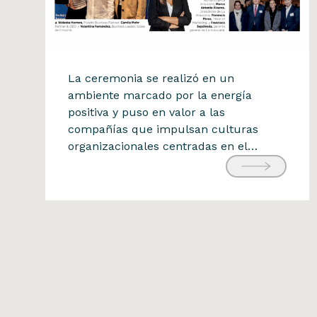
Reconocimiento BUK
La ceremonia se realizó en un
Fuimos reconocidos en el
ambiente marcado por la energía
positiva y puso en valor a las
Ranking Building
compañías que impulsan culturas
Happiness 2025 de Buk
organizacionales centradas en el
31 de agosto de 2025
bienestar, la colaboración y el
desarrollo de sus equipos. Este
reconocimiento refuerza nuestro
compromiso con construir un entorno
laboral donde la innovación y el
impacto también se viven desde […]