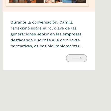
Diario Financiero
Durante la conversación, Camila
Camila Mohr participó en
reflexionó sobre el rol clave de las
generaciones senior en las empresas,
encuentro
destacando que más allá de nuevas
#SomosFinancieras sobre
normativas, es posible implementar
retención de talento 50+
estrategias que reconozcan su aporte
en la transmisión de la cultura
17 de julio de 2025
organizacional, el propósito y la
experiencia acumulada. El encuentro
también puso en relieve herramientas
como la flexibilidad laboral, […]