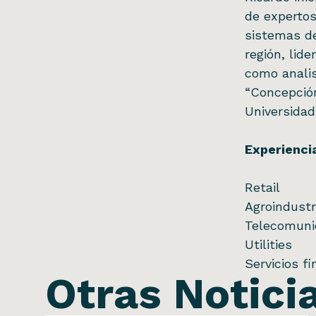
de expertos
sistemas de
región, lid
como analis
“Concepción
Universidad
Experienci
Retail
Agroindust
Telecomuni
Utilities
Servicios f
Otras Notici