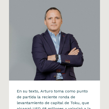
La Tercera
En su texto, Arturo toma como punto
Arturo Herrera analiza el
de partida la reciente ronda de
levantamiento de capital de Toku, que
impacto de las startups
alcanzó USD 48 millones y valorizó a la