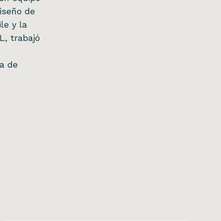
iseño de
le y la
L, trabajó
ía de