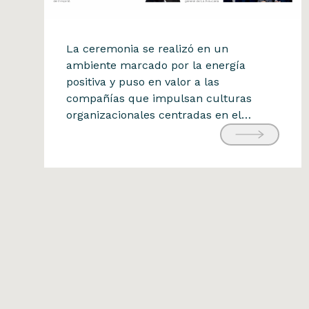
Reconocimiento BUK
La ceremonia se realizó en un
Fuimos reconocidos en el
ambiente marcado por la energía
positiva y puso en valor a las
Ranking Building
compañías que impulsan culturas
Happiness 2025 de Buk
organizacionales centradas en el
31 de agosto de 2025
bienestar, la colaboración y el
desarrollo de sus equipos. Este
reconocimiento refuerza nuestro
compromiso con construir un entorno
laboral donde la innovación y el
impacto también se viven desde […]