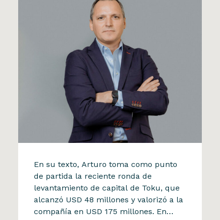
La Tercera
En su texto, Arturo toma como punto
Arturo Herrera analiza el
de partida la reciente ronda de
levantamiento de capital de Toku, que
impacto de las startups
alcanzó USD 48 millones y valorizó a la
chilenas en la economía
compañía en USD 175 millones. En