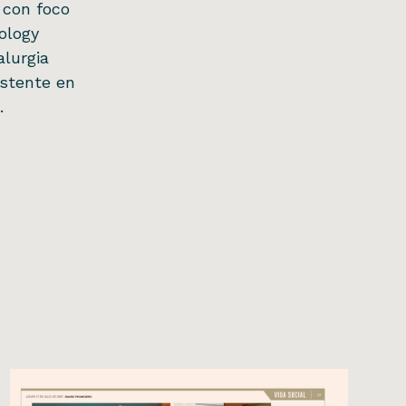
 con foco
ology
alurgia
istente en
.