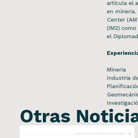
articula el
en minería.
Center (AMT
(IM2) como 
el Diplomad
Experienci
Minería
Industria d
Planificaci
Geomecáni
Investigaci
Otras Notici