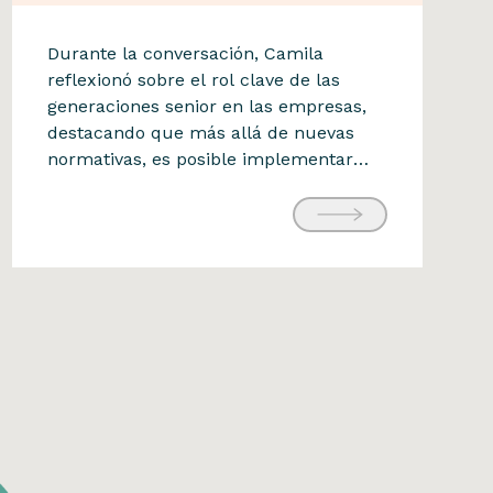
Diario Financiero
Durante la conversación, Camila
Camila Mohr participó en
reflexionó sobre el rol clave de las
generaciones senior en las empresas,
encuentro
destacando que más allá de nuevas
#SomosFinancieras sobre
normativas, es posible implementar
retención de talento 50+
estrategias que reconozcan su aporte
en la transmisión de la cultura
17 de julio de 2025
organizacional, el propósito y la
experiencia acumulada. El encuentro
también puso en relieve herramientas
como la flexibilidad laboral, […]