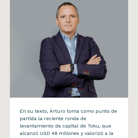
La Tercera
En su texto, Arturo toma como punto de
Arturo Herrera analiza el
partida la reciente ronda de
levantamiento de capital de Toku, que
impacto de las startups
alcanzó USD 48 millones y valorizó a la
chilenas en la economía