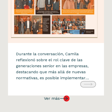
Diario Financiero
Durante la conversación, Camila
Camila Mohr participó en
reflexionó sobre el rol clave de las
generaciones senior en las empresas,
encuentro #SomosFinancieras
destacando que más allá de nuevas
sobre retención de talento 50+
normativas, es posible implementar
17 de julio de 2025
estrategias que reconozcan su aporte en
la transmisión de la cultura
organizacional, el propósito y la
Ver más
experiencia acumulada. El encuentro
también puso en relieve herramientas