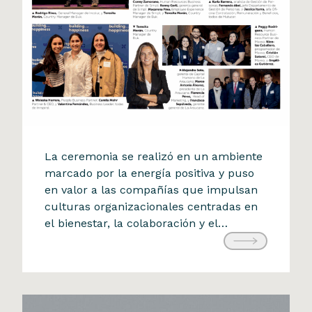
Reconocimiento BUK
La ceremonia se realizó en un ambiente
Fuimos reconocidos en el
marcado por la energía positiva y puso
en valor a las compañías que impulsan
Ranking Building Happiness
culturas organizacionales centradas en
2025 de Buk
el bienestar, la colaboración y el
31 de agosto de 2025
desarrollo de sus equipos. Este
reconocimiento refuerza nuestro
compromiso con construir un entorno
laboral donde la innovación y el impacto
también se viven desde […]