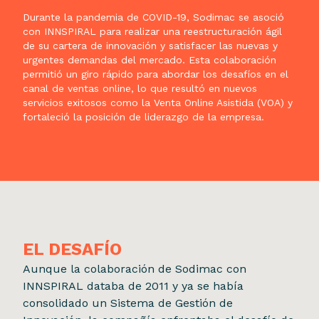
Durante la pandemia de COVID-19, Sodimac se asoció
con INNSPIRAL para realizar una reestructuración ágil
de su cartera de innovación y satisfacer las nuevas y
urgentes demandas del mercado. Esta colaboración
permitió un giro rápido para abordar los desafíos en el
canal de ventas online, lo que resultó en nuevos
servicios exitosos como la Venta Online Asistida (VOA) y
fortaleció la posición de liderazgo de la empresa.
EL DESAFÍO
Aunque la colaboración de Sodimac con
INNSPIRAL databa de 2011 y ya se había
consolidado un Sistema de Gestión de